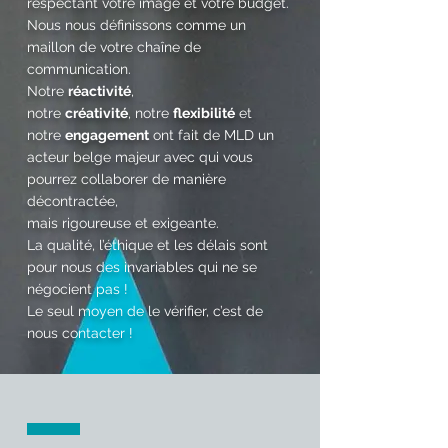
respectant votre image et votre budget.
Nous nous définissons comme un
maillon de votre chaîne de
communication.
Notre
réactivité
,
notre
créativité
, notre
flexibilité
et
notre
engagement
ont fait de MLD un
acteur belge majeur avec qui vous
pourrez collaborer de manière
décontractée,
mais rigoureuse et exigeante.
La qualité, l’éthique et les délais sont
pour nous des invariables qui ne se
négocient pas !
Le seul moyen de le vérifier, c’est de
nous contacter !