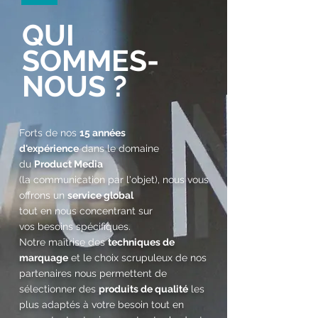
QUI
SOMMES-
NOUS ?
Forts de nos
15 années
d'expérience
dans le domaine
du
Product Media
(la communication par l'objet), nous vous
offrons un
service global
tout en nous concentrant sur
vos besoins spécifiques.
Notre maîtrise des
techniques de
marquage
et le choix scrupuleux de nos
partenaires nous permettent de
sélectionner des
produits de qualité
les
plus adaptés à votre besoin tout en